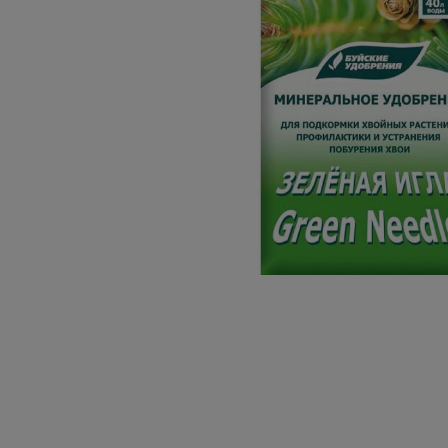
Плитка керамическая
Сад и огород
Сантехника
Стройматериалы
Хозтовары
Отопление
Электрика
Сезонные предложения