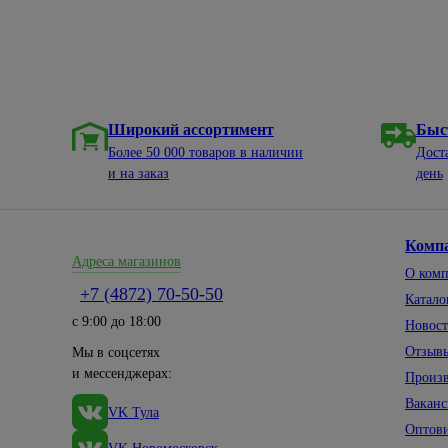
Широкий ассортимент
Быс
Более 50 000 товаров в наличии
Дост
и на заказ
день
Комп
Адреса магазинов
О ком
+7 (4872) 70-50-50
Катало
с 9:00 до 18:00
Новос
Отзыв
Мы в соцсетях
и мессенджерах:
Произ
Вакан
VK Тула
Оптов