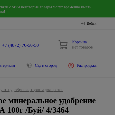
связи с этим некоторые товары могут временно иметь
ва!
Войти
Корзина
+7 (4872) 70-50-50
нет товаров
атериалы
Сад и огород
Распродажа
рунты, удобрения, горшки для цветов
е минеральное удобрение
100г /Буй/ 4/3464