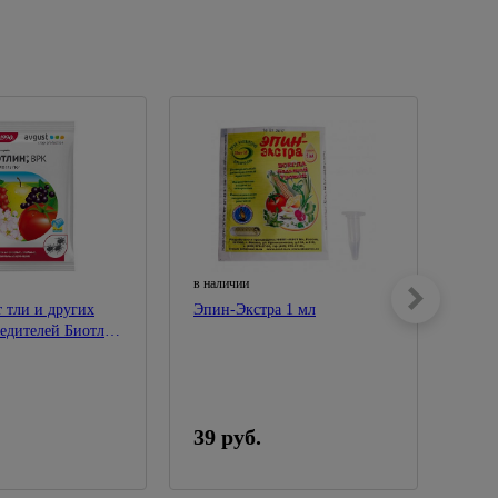
в наличии
в нал
т тли и других
Эпин-Экстра 1 мл
Удоб
едителей Биотлин
10гр
39 руб.
33 