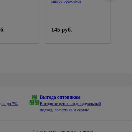
микро,5режимов
ОП-
б.
145 руб.
659
Выгода оптовикам
док до 7%
Выгодные цены, индивидуальный
подход, логистика и сервис
Следите за новинками и акциями: