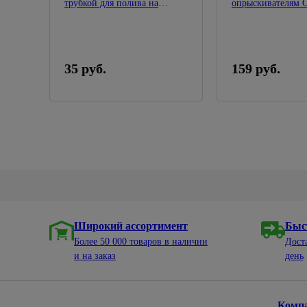
трубкой для полива на
опрыскивателям 
бутылку
ОП-209
35 руб.
159 руб.
Широкий ассортимент
Быс
Более 50 000 товаров в наличии
Дост
и на заказ
день
Комп