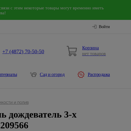
связи с этим некоторые товары могут временно иметь
ва!
Войти
Корзина
+7 (4872) 70-50-50
нет товаров
атериалы
Сад и огород
Распродажа
мкости и полив
ь дождеватель 3-х
209566