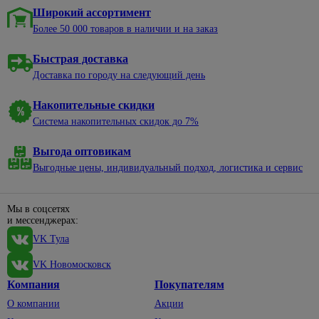
нержавеющей
электроэнергии
алкидные
садовые
уборки
Сухие
Широкий ассортимент
стали
327
Отвертки
57
смеси
Электрические
Эмали
Пруды,
Баки,
Более 50 000 товаров в наличии и на заказ
Смесители
щиты и
для
Диэлектрические
ручьи,
мешки
Затирки
для моек
минибоксы
окон и
клумбы
для
Быстрая доставка
Крестовые
Кладочные
дверей
мусора
Удлинители,
Санфаянс
497
Садовый
Доставка по городу на следующий день
смеси
195
Наборы
комплектующие
Эмали
декор
Веники,
отверток
Биде
Клеи для
для
совки
Накопительные скидки
Вилки,
Щебень
плитки,
пола и
Со
Инсталляции
колодки,
Система накопительных скидок до 7%
декоративный
Веревка,
керамогранита
лестниц
сменными
для унитазов
тройники
шпагат
насадками
Светильники
Сыпучие
Эмали для
Подвесные
Выгода оптовикам
Провод
садовые
Губки,
материалы
радиаторов
Шлицевые
унитазы
с
Выгодные цены, индивидуальный подход, логистика и сервис
тряпки,
Садовый
Смеси
вилкой
Эмали по
Пилы и
Унитазы
562
перчатки
33
инвентарь
для
ржавчине
аксессуары
Сетевые
Смесители
1393
Полотенца,
пола
Мы в соцсетях
Тачки
фильтры
Эмали
По
фартуки
и мессенджерах:
садовые
Для
Керамзит
для
дереву
Силовые
VK Тула
биде
Тазы,
бордюров
Лопаты,
Шпатлевки
удлинители
По другим
ведра
черенки
Для
материалам
VK Новомосковск
Штукатурки
Удлинители
ванны,
Хозяйственные
Для
Компания
Покупателям
По
душа
мелочи
Террасная
Фонари,
сбора
1
металлу
доска
элементы
О компании
Акции
154
урожая
Смесители
Швабры,
питания