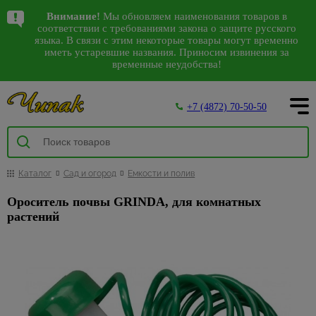
Написать в WhatsApp
Акции
Каталог
Внимание!
Мы обновляем наименования товаров в
Спецпредложения
Комплектующие
Аксессуары для
Детские
Герметики,
Коврики
Виниловые
Декоративные
Садовая
Аксессуары
Грунтовки,
Антисептики,
Авт.
Сезонные
Санки,
Арки
Камины
Водонагреватели
10
38
87
соответствии с требованиями закона о защите русского
306
198
1649
144
53
763
на сантехнику
к сантехнике
электроинструмента
люстры,
пена
для
обои
изделия из
мебель
для ванной
бетонконтакт,
средства
выключатели,
предложения
снегокаты,
151
528
30
4
104
142
языка. В связи с этим некоторые товары могут временно
192
38
125
Водоснабжение, вентиляция
Входные
Водонагреватели
Карнизы
891
Наши магазины
светильники
дома и
полиуретана
и туалета
добавки
защиты
стабилизаторы
на садовую
тюбинги
иметь устаревшие названия. Приносим извинения за
81
Ликвидация
Арматура
Биты,
Герметики
Флизелиновые
Качели
двери
ВПГ (газовые
временные неудобства!
улицы
напряжения
мебель
785
Багетные
коллекций
для ванн
торцевые
обои
Интерьерные
Держатели
Бетонконтакт
447
Люстры
Посуда
2383
471
колонки)
Двери
Пена
Беседки
Межкомнатные
О компании
карнизы
света
головки и
Грязезащитные,
молдинги
для
Автоматические
Садовый
1840
Гофры и
монтажная
Обои под
Грунтовки
двери
С
Банки
Водонагреватели
наборы для
придверные
туалетной
выключатели
инвентарь
Столы,
11
Деревянные
Спеццена
манжеты
покраску
Декоративныеэлементы
54
+7 (4872) 70-50-50
пультом
для
накопительные
Инструмент
шуруповерта
коврики
бумаги
и
Пистолеты
стулья,
Добавки для
Дверные
Покупателям
карнизы
на
Дифференциальные
39
сыпучих
инструмент
Насосы
Фотообои
Отделка
кресла
строительных
коробки
Настенно-
Водонагреватели
инструмент
Коронки
Коврики
Дозаторы
автоматы
Инструменты
142
Комплектующие
циркуляционные
3D
из
растворов
80
298
Интерьер
потолочные
Графины,
проточные
473
по бетону
для
для мыла
Товары
для покраски
Комплекты
Акции
Доборы
к карнизам
Ручной
камня
Стабилизаторы
светильники,бра
кувшины
и другим
дома
для
Прокладки и
Жидкие
мебели
Изоляционные
Обогрев
инструмент
Ершики
напряжения
223
Кюветки,
117
103
Наличники
158
Металлические
Освещение
материалам
дачи и
манжеты для
обои
Гибкий
материалы
Каталог
Сад и огород
Емкости и полив
Светодиодные
Жаропрочная
дома
Gross
Щетинистые
для
ванночки,
Скамейки
Как сделать заказ
карнизы
отдыха
канализации
камень
УЗО
светильники
посуда
Полотна
Насадки
покрытия
унитаза
ведра
Гидроизоляция
Стеклообои
3
Масляные
Распродажа
Ороситель почвы GRINDA, для комнатных
Кровати-
Лакокрасочные
Металлопластиковые
для
Сезонные
Счетчики
Декоративно-
Антенны,
Черные
Кастрюли
радиаторы
Фурнитура
фурнитуры
Крючки
101
Малярные
раскладушки
Пароизоляция
7
Доставка товара
Ламинат
166
растений
Декор
карнизы
дрелей
предложения
воды
облицовочный
пульты
настенно-
для дверей
6
валики,
потолка
Контейнеры,
Тепловые
Раздвижные
на
камень
Мыльницы
Шезлонги
Теплоизоляция
Напольные покрытия
потолочные
457
Линолеум
208
2
ПВХ карнизы и
Отрезные
Теплоизоляция
бюгеля
Антенны
и
емкости
пушки
двери ПВХ
триммеры
Распродажа
Контакты
светильники,
комплектующие
и
для труб
Панели
Наборы
48
Аксессуары и
Шумоизоляция
лепнина
Напольные
карнизов
Малярные
Пульты
бра
Кофейные
Теплый
Механизмы
алмазные
Сезонные
Обои
для
для
387
комплектующие
плинтусы,
638
Мебель
Фум
кисти
Кровля
Плинтус
наборы
пол
для
диски
предложения
16
Уличное
отделки
ванны
Вентиляторы
Белые
9
пороги
из
21
лента,
74
Шатры,
и
122
потолочный
раздвижных
для
на насосы
освещение
Клеи
настенно-
95
Кружки,
Терморегуляторы
Отделочные материалы
ротанга
лен
Вагонка
Подстаканники,
павильоны
водосток
дверей
Дверные
Напольные
болгарок
потолочные
Плитка
бульонницы
теплого пола,
Сезонные
Распродажа
ПВХ
стаканы