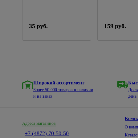
бутылку
ОП-209
35 руб.
159 руб.
Широкий ассортимент
Быс
Более 50 000 товаров в наличии
Дост
и на заказ
день
Комп
Адреса магазинов
О ком
+7 (4872) 70-50-50
Катало