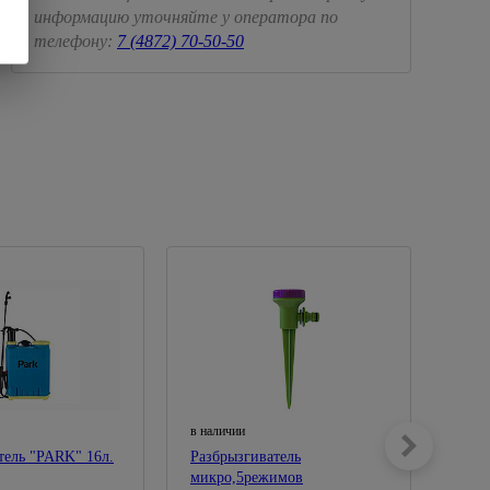
информацию уточняйте у оператора по
телефону:
7 (4872) 70-50-50
в наличии
в нал
ель "PARK" 16л.
Разбрызгиватель
Опры
микро,5режимов
ОП-