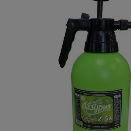
Плитка керамическая
Сад и огород
Сантехника
Стройматериалы
Хозтовары
Отопление
Электрика
Сезонные предложения
Зимние, новогодные товары