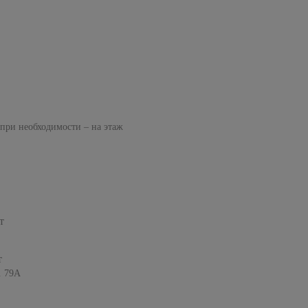
 при необходимости – на этаж
т
т
. 79А