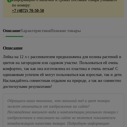
Посуда
ЦСП
Наборы
Подвесные
для
для
1427
Кабель-
лампы
по номеру:
Раскладка
для
Полки
Биметаллические
Кварц-
головок
светильники
камня
Элементы
кухни
каналы
86
+7 (4872) 70-50-50
для
пикника,
185
радиаторы
винил
Сезонные
Полотенцедержатели
Eurosvet
пола
Наборы
кафеля
похода
Краска
Для
Клипсы,
предложения
Чугунные
ключей
Поручни
Светодиодные
резиновая
консервирования
скобы,
Металлопрокат
43
на уличное
Плинтус
Средства
286
радиаторы
для ванн
люстры
клеммники
освещение
Разводные
ПВХ для
для
4
Описание
Характеристики
Похожие товары
Краски для
Весы
Арматура и сетка
Панельные
гаечные
столешницы
розжига,
Аксессуары
Торшеры
внутренних
кухонные,
34
356
Коробки
стеклопластиковая
Сезонные
радиаторы
ключи
горелки,
для ванной
работ
кружки
установочные
предложения
Точечные
Сетка
угли
комнаты
мерные
Описание
499
на люстры
Рожковые,
Краски
светильники
Наконечники,
накидные
Пиломатериалы
Средства
42
Сидения
для стен
Доски
гильзы, ЗПО
Бра
Лейка на 12 л с рассеивателем предназначена для полива растений и
Точечные
ключи и
от
для
и
разделочные
цветов на загородном или садовом участке. Пользоваться ей очень
Брусок
светильники
Провода
Сезонные
головки
комаров
унитаза
потолков
сухой
комфортно, так как она изготовлена из пластика и очень легкая! С
Кухонные
Feron
предложения
и мух
Хомуты,
Торцевые
Ванны
597
Краски
принадлежности
одинаковым успехом ей могут пользоваться как взрослые, так и дети.
на трековые
Вагонка
Прозрачные
стяжки
гаечные
Плиты
для
Наслаждайтесь совместным отдыхом на природе, а так же совместно
системы
Акриловые
Наборы
точечные
для
ключи и
Доска
кухни
достигнутыми результатами!
Летние
ванны
для
светильники
электрики
головки
235
и
товары
Подвесные
специй,
108
ванны
Стальные
Белые
Мультиметры,
Трещетки
потолки
мельницы
Бассейны
Обращаем ваше внимание, что внешний вид и цвет товара
ванны
точечные
отвертки
Интерьерные
Измерительный
может отличаться от изображения на сайте!
Потолок
Подставки
светильники
электрозащитные
89
Песочницы
краски
Чугунные
инструмент
армстронг
Несовпадение внешнего вида и комплектации реального товара с
под
ванны
Золотые
Паяльники
Круги,
изображением и описанием на сайте не является показателем
Декоративные
горячее,
Лазерные
Реечные
точечные
матрасы
штукатурки
прихватки
ненадлежащего качества товара. Подробную информацию
Экраны
Маркировочные
уровни
потолки
светильники