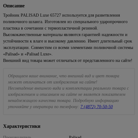
Посуда
ЦСП
Наборы
Подвесные
для
для
1427
Кабель-
Описание
лампы
Раскладка
для
Полки
Биметаллические
Кварц-
головок
светильники
камня
Элементы
кухни
каналы
86
для
пикника,
185
радиаторы
винил
Сезонные
Полотенцедержатели
Тройник PALISAD Luxe 65727 используется для разветвления
Eurosvet
пола
Наборы
кафеля
похода
Краска
Для
Клипсы,
предложения
поливочного шланга. Изготовлен из специального ударопрочного
Чугунные
ключей
Поручни
Светодиодные
резиновая
консервирования
скобы,
Металлопрокат
43
на уличное
Плинтус
Средства
286
радиаторы
пластика в сочетании с термопластичной резиной.
для ванн
люстры
клеммники
освещение
Разводные
ПВХ для
для
4
Краски для
Весы
Высококачественные материалы являются гарантией надежности и
Арматура и сетка
Панельные
гаечные
столешницы
розжига,
Аксессуары
Торшеры
внутренних
кухонные,
34
356
Коробки
стеклопластиковая
Сезонные
устойчивости к влаге и высокому давлению. Имеет длительный срок
радиаторы
ключи
горелки,
для ванной
работ
кружки
установочные
предложения
эксплуатации. Совместим со всеми элементами поливочной системы
Точечные
Сетка
угли
комнаты
мерные
499
на люстры
Рожковые,
«Palisad» и «Palisad Luxe».
Краски
светильники
Наконечники,
накидные
Пиломатериалы
Средства
42
Сидения
для стен
Доски
Внешний вид товара может отличаться от представленного на сайте!
гильзы, ЗПО
Бра
Точечные
ключи и
от
для
и
разделочные
Брусок
светильники
Провода
Сезонные
головки
комаров
унитаза
потолков
сухой
Кухонные
Feron
Обращаем ваше внимание, что внешний вид и цвет товара
предложения
и мух
Хомуты,
Торцевые
Ванны
597
Краски
принадлежности
может отличаться от изображения на сайте!
на трековые
Вагонка
Прозрачные
стяжки
гаечные
Плиты
для
системы
Несовпадение внешнего вида и комплектации реального товара с
Акриловые
Наборы
точечные
для
ключи и
Доска
кухни
изображением и описанием на сайте не является показателем
Летние
ванны
для
светильники
электрики
головки
235
и
товары
ненадлежащего качества товара. Подробную информацию
Подвесные
специй,
108
ванны
Стальные
Белые
Мультиметры,
Трещетки
уточняйте у оператора по телефону:
7 (4872) 70-50-50
потолки
мельницы
Бассейны
ванны
точечные
отвертки
Интерьерные
Измерительный
Потолок
Подставки
светильники
электрозащитные
89
Песочницы
краски
Чугунные
инструмент
армстронг
под
ванны
Золотые
Паяльники
Характеристики
Круги,
Декоративные
горячее,
Лазерные
Реечные
точечные
матрасы
штукатурки
прихватки
Экраны
Маркировочные
уровни
потолки
светильники
Производитель
Palisad