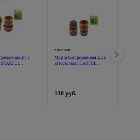
в наличии
в нал
росьемная 3/4 с
Муфта быстросьемная 1/2 с
Муфт
м STARTUL
автостопом STARTUL
шлан
GARDEN
GAR
130 руб.
74 