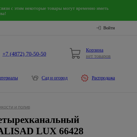
связи с этим некоторые товары могут временно иметь
ва!
Войти
Корзина
+7 (4872) 70-50-50
нет товаров
атериалы
Сад и огород
Распродажа
мкости и полив
четырехканальный
ALISAD LUX 66428