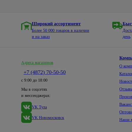
Широкий ассортимент
Быс
Более 50 000 товаров в наличии
Дост
и на заказ
день
Комп
Адреса магазинов
О ком
+7 (4872) 70-50-50
Катало
с 9:00 до 18:00
Новос
Отзыв
Мы в соцсетях
и мессенджерах:
Произ
Вакан
VK Тула
Оптов
VK Новомосковск
Наши 