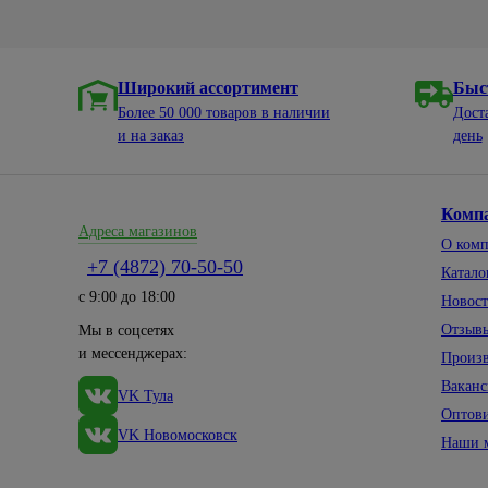
Широкий ассортимент
Быс
Более 50 000 товаров в наличии
Дост
и на заказ
день
Комп
Адреса магазинов
О ком
+7 (4872) 70-50-50
Катало
с 9:00 до 18:00
Новос
Отзыв
Мы в соцсетях
и мессенджерах:
Произ
Вакан
VK Тула
Оптов
VK Новомосковск
Наши 