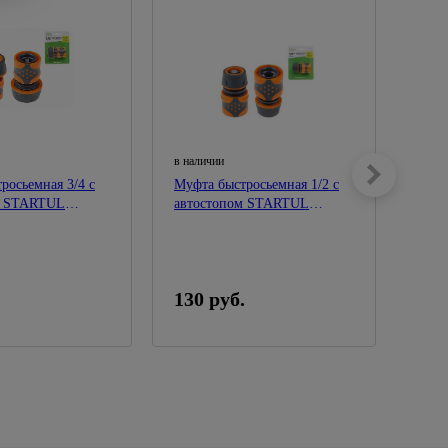
в наличии
в нал
росьемная 3/4 с
Муфта быстросьемная 1/2 с
Муфт
м STARTUL
автостопом STARTUL
шлан
GARDEN
GAR
130 руб.
74 