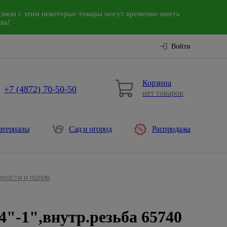
связи с этим некоторые товары могут временно иметь
ва!
Войти
Корзина
+7 (4872) 70-50-50
нет товаров
атериалы
Сад и огород
Распродажа
мкости и полив
4"-1",внутр.резьба 65740