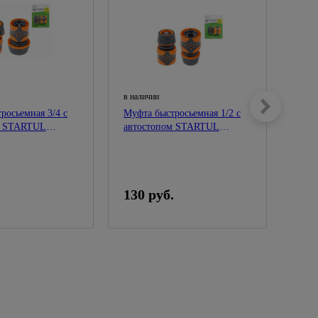
в наличии
в нал
росьемная 3/4 с
Муфта быстросьемная 1/2 с
Муфт
м STARTUL
автостопом STARTUL
шлан
GARDEN
GAR
130 руб.
74 