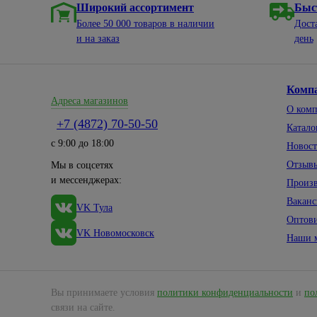
Широкий ассортимент
Быс
Более 50 000 товаров в наличии
Дост
и на заказ
день
Комп
Адреса магазинов
О ком
+7 (4872) 70-50-50
Катало
с 9:00 до 18:00
Новос
Отзыв
Мы в соцсетях
и мессенджерах:
Произ
Вакан
VK Тула
Оптов
VK Новомосковск
Наши 
Вы принимаете условия
политики конфиденциальности
и
по
связи на сайте.