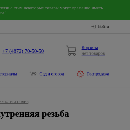
связи с этим некоторые товары могут временно иметь
ва!
Войти
Корзина
+7 (4872) 70-50-50
нет товаров
атериалы
Сад и огород
Распродажа
мкости и полив
нутренняя резьба