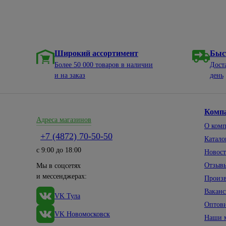
Широкий ассортимент
Быс
Более 50 000 товаров в наличии
Дост
и на заказ
день
Комп
Адреса магазинов
О ком
+7 (4872) 70-50-50
Катало
с 9:00 до 18:00
Новос
Отзыв
Мы в соцсетях
и мессенджерах:
Произ
Вакан
VK Тула
Оптов
VK Новомосковск
Наши 