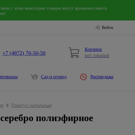
связи с этим некоторые товары могут временно иметь
ва!
Войти
Корзина
+7 (4872) 70-50-50
нет товаров
атериалы
Сад и огород
Распродажа
ия
Плинтус напольный
серебро полиэфирное