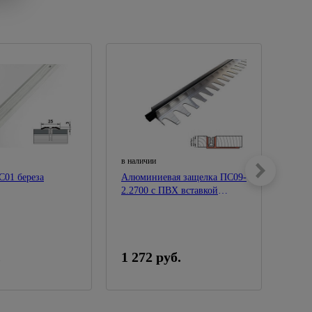
в наличии
в нал
01 береза
Алюминиевая защелка ПС09-
Проф
2.2700 с ПВХ вставкой
выбе
9мм*2700мм
.
1 272 руб.
350