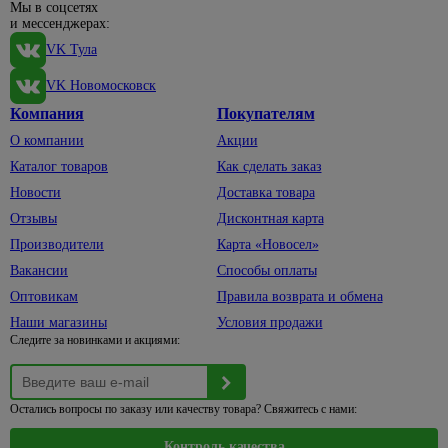
и
Мы в соцсетях
светильники
плоскогубцы,
товары
и мессенджерах:
Для
тонкогубцы
Лента
для
раковины
VK Тула
12
Стамески
уборки
Умывальники,
вольт
217
VK Новомосковск
Шила
Косы
тюльпаны
Лента
и
Компания
Покупателям
Щетки
Накладные
220
серпы
по
чаши
О компании
Акции
вольт
металлу
Стремянки,
Каталог товаров
Как сделать заказ
Пьедесталы
Лента
лестницы
Струбцины
24
Новости
Доставка товара
Тюльпаны
Буры
вольт
Ножницы
Отзывы
Дисконтная карта
садовые
Умывальники
и клуппы
Блоки
Производители
Карта «Новосел»
для труб
Садовая
Раковины
питания
290
Вакансии
Способы оплаты
техника
над
Сопутствующие
Коннекторы,
14
стиральной
Оптовикам
Правила возврата и обмена
товары
Газонокосилки
контроллеры
машиной
Наши магазины
Условия продажи
Тиски,
Культиваторы
Светильники
Следите за новинками и акциями:
Шторы,
лебедки
Триммеры
коврики,
464
Коплекты
Ящики и
карнизы
ленты
Бензопилы
сумки для
Карнизы,
Остались вопросы по заказу или качеству товара? Свяжитесь с нами:
Монтаж,
инструмента
Аксессуары
кольца
комплектующие
для
Средства
Контроль качества
для