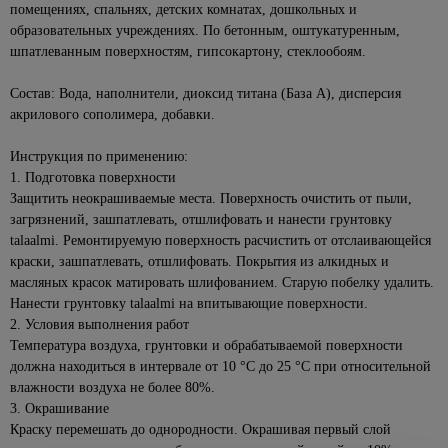
для
для
бирки
помещениях, спальнях, детских комнатах, дошкольных и
Колеры
Сервировка
Линейки
плавания
Кассетный
ванн
Черные
образовательных учреждениях. По бетонным, оштукатуренным,
для
стола
Лампы,
потолок
точечные
522
Правило
Батуты,
шпатлеванным поверхностям, гипсокартону, стеклообоям.
краски
Ванны из
комплектующие
Сушилки для
светильники
детские
Поликарбонат
искусственного
115
Разметочные
Декоративные
губок,
Для
качели
камня
Состав: Вода, наполнители, диоксид титана (База А), дисперсия
Уличные
карандаши,
краски
стол.приборов
Сайдинг
растений
222
светильники
акрилового сополимера, добавки.
маркеры
Химия для
Душевое
и
Покрытия
Терки,
336
Накаливания
280
бассейна,
оборудование
На
фасадные
Рулетки
для
штопоры,
536
комплектующие
Инструкция по применению:
солнечных
панели
Светодиодные
дерева
овощерезки,
Комплекты
Уровни
1. Подготовка поверхности
батареях
лампы
Освещение
овощечистки
для душа
Аксессуары
Антисептик
Защитить неокрашиваемые места. Поверхность очистить от пыли,
Инструмент
для
Уличные
для
Комплектующие
кроющий
Формочки
Лейки
загрязнений, зашпатлевать, отшлифовать и нанести грунтовку
для
рассады
31
настенные
сайдинга
для
для теста,
для
talaalmi. Ремонтируемую поверхность расчистить от отслаивающейся
крепления
Антисептик
светильники
светильников
Теплицы
для льда
душа
Аксессуары
краски, зашпатлевать, отшлифовать. Покрытия из алкидных и
декоратиный
Заклепочники
и
66
Подвесные
для
Розетки,
масляных красок матировать шлифованием. Старую побелку удалить.
Хлебницы,
Шланги
парники
Огнезащита
уличные
фасадных
выключатели,
1052
Скобы,
сухарницы
Нанести грунтовку talaalmi на впитывающие поверхности.
для
древесины
светильники
панелей
рамки
стержни
Теплицы
душа
2. Условия выполнения работ
Товары
клеевые
Лаки
Уличные
Крепеж для
Выключатели
Температура воздуха, грунтовки и обрабатываемой поверхности
Парники
для
607
Стойки для
для
светильники
вентилируемых
встраеваемые
должна находиться в интервале от 10 °С до 25 °С при относительной
Строительные
дома
душа,
Поликарбонат,
дерева
Feron
фасадов
степлеры
влажности воздуха не более 80%.
кронштейны
Выключатели
комплектующие
В
3. Окрашивание
Масло для
Черные
Сайдинг
накладные
Малярный
ванную
Гигиенический
Капельный
302
древесины
уличные
Краску перемешать до однородности. Окрашивая первый слой
инструмент
комнату
душ
Фасадные
Рамки для
полив для