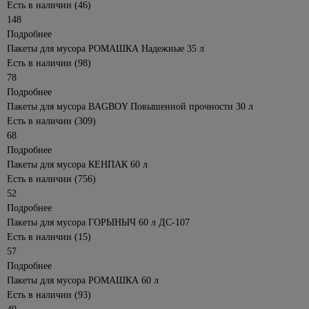
Стусла
щетки
Есть в наличии (46)
Тротуарная
Для
стали
11
плитка
Аккумуляторные
148
Прочие
посадки и
Товары
Смесители
батарейки
товары для
Подробнее
обработки
для
325
Штукатурное
для моек
дома, ремонта
16
почвы
Пакеты для мусора РОМАШКА Надежные 35 л
хранения
оборудование
Батарейки
5
и
Есть в наличии (98)
PFT
Санфаянс
497
Секаторы,
Вешалки,
Зарядные
строительства
78
сучкорезы,
крючки
Дренажные
уст-ва
Биде
17
Подробнее
Ручной
ножницы
системы
для
125
Комоды
инструмент
Инсталляции
Пакеты для мусора BAGBOY Повышенной прочности 30 л
телефона
Защита
пластиковые
Водоотводная
для унитазов
Есть в наличии (309)
и авто
Бокорезы,
при
система
68
Корзины
болторезы,
Подвесные
работе
Альта -
Карманные
для
Подробнее
кусачки
унитазы
в саду
Профиль
фонари
белья
Пакеты для мусора КЕНПАК 60 л
и
Клещи
Унитазы
Бетонная
Прожектор
Есть в наличии (756)
огороде
Коробки,
строительные
система
Смесители
52
1393
ящики
Фонари
Топоры
водоотвода
Напильники
Подробнее
для
Для
Чехлы,
Грабли,
Пакеты для мусора ГОРЫНЫЧ 60 л ДС-107
кемпинга
Ножи
биде
пакеты
вилы
Есть в наличии (15)
строительные
для
Велосипедные,
Для
57
Пилы
одежды
автомобильные
Ножницы
ванны,
садовые
Подробнее
фонари
по
душа
Автотовары
114
Пакеты для мусора РОМАШКА 60 л
металлу
Метлы,
Светодиодная
Смесители
Есть в наличии (93)
веники
лента,
193
Пасатижи,
для кухни