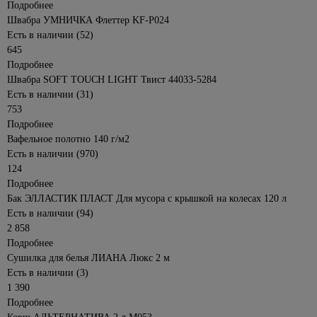
Металлический
Подробнее
давления
забор
Швабра УМНИЧКА Флеттер KF-P024
Насосные
Есть в наличии (52)
3D
станции
645
заборы
Перфораторы
Подробнее
Грунты,
Швабра SOFT TOUCH LIGHT Твист 44033-5284
Полировальные
удобрения,
Есть в наличии (31)
машины
горшки
538
753
для
Рубанки
Подробнее
цветов
Сварочные
Вафельное полотно 140 г/м2
Горшки
аппараты,
Есть в наличии (970)
и
комплектующие
124
кашпо
Подробнее
для
Строительные
Бак ЭЛЛАСТИК ПЛАСТ Для мусора с крышкой на колесах 120 л
цветов
фены,
краскопульты
Есть в наличии (94)
Грунты
2 858
Точильные
Удобрения,
Подробнее
станки
средства для
Сушилка для белья ЛИАНА Люкс 2 м
борьбы с
Углошлифовальные
Есть в наличии (3)
вредителями
машины
1 390
(болгарки)
Все для
Подробнее
рассады
Фрезеры