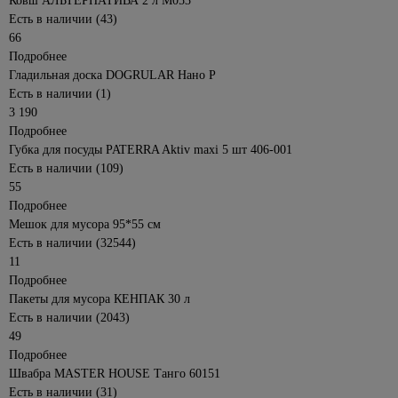
Ковш АЛЬТЕРНАТИВА 2 л М053
Есть в наличии (43)
Балконные
Циркулярные
66
ящики для
пилы
цветов
Подробнее
Шлифовальные
Гладильная доска DOGRULAR Нано Р
Подставки
машины
Есть в наличии (1)
для
Штроборезы
3 190
цветов
Подробнее
Электропилы
Губка для посуды PATERRA Aktiv maxi 5 шт 406-001
Электроплиткорезы
Есть в наличии (109)
Аккумуляторный
55
инструмент
Подробнее
Мешок для мусора 95*55 см
Строительные
Есть в наличии (32544)
пылесосы
11
Обжим,
Подробнее
зачистка,
36
Пакеты для мусора КЕНПАК 30 л
монтаж,
Есть в наличии (2043)
протяжка
49
Подробнее
Швабра MASTER HOUSE Танго 60151
Есть в наличии (31)