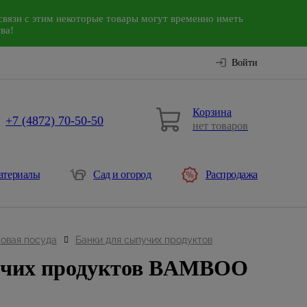
связи с этим некоторые товары могут временно иметь
ва!
Войти
Корзина
+7 (4872) 70-50-50
нет товаров
атериалы
Сад и огород
Распродажа
овая посуда
Банки для сыпучих продуктов
учих продуктов BAMBOO