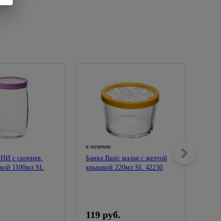
в наличии
в нал
НИ с сиренев.
Банка Basic малая с желтой
Банк
кой 1100мл SL
крышкой 220мл SL 42230
бико
220м
.
119 руб.
119