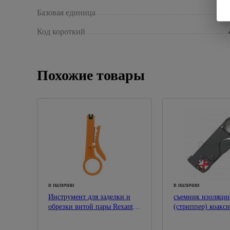
Базовая единица
Код короткий
Похожие товары
в наличии
в наличии
Инструмент для заделки и
съемник изоляци
обрезки витой пары Rexant
(стриппер) коакс
12-4231
кабеля RG-58, RG
(HT-332) (TL-332)