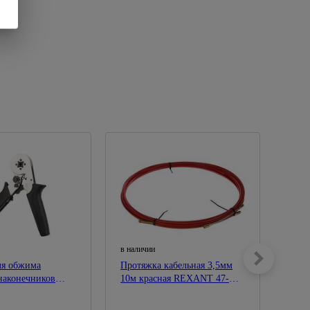
в наличии
в нал
ля обжима
Протяжка кабельная 3,5мм
Пинц
наконечников
10м красная REXANT 47-
изог
 HT-864 0.25-6.0
1010
нерж
202-4
SQ10