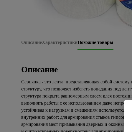
Описание
Характеристики
Похожие товары
Описание
Серпянка - это лента, представляющая собой систему
структуру, что позволяет избегать попадания под лент
структура покрыта равномерным слоем клея постоянно
выполнять работы с ее использованием даже непрофес
устойчивая к нагрузкам и смещениям используется д
внутренних работ; для армирования стыков гипсокарт
армирования мест примыкания дверных и оконных кор
и оштукатуренных поверхностей; для армирования пов