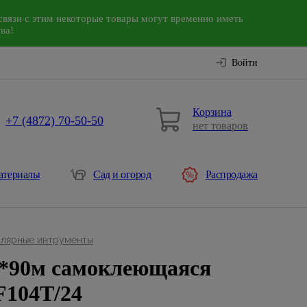
связи с этим некоторые товары могут временно иметь
ва!
Войти
Корзина
+7 (4872) 70-50-50
нет товаров
атериалы
Сад и огород
Распродажа
лярные интрументы
*90м самоклеющаяся
104T/24