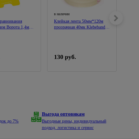
в наличии
в нал
ыравнивания
Клейкая лента 50мм*120м
Сист
им Ворота 1,4мм
прозрачная 40мк Klebebander
плит
R 559-1050
S50260P/260/36/6-114419
50шт
.
130 руб.
123
Выгода оптовикам
док до 7%
Выгодные цены, индивидуальный
подход, логистика и сервис