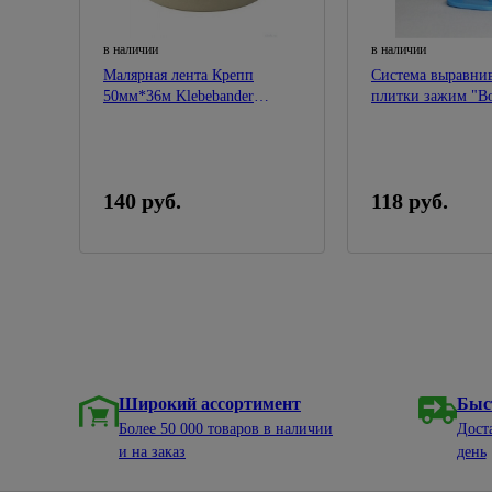
в наличии
в наличии
Малярная лента Крепп
Система выравни
50мм*36м Klebebander
плитки зажим "В
018/36/6-114402
2,5мм 50шт DECO
140 руб.
118 руб.
Широкий ассортимент
Быс
Более 50 000 товаров в наличии
Дост
и на заказ
день