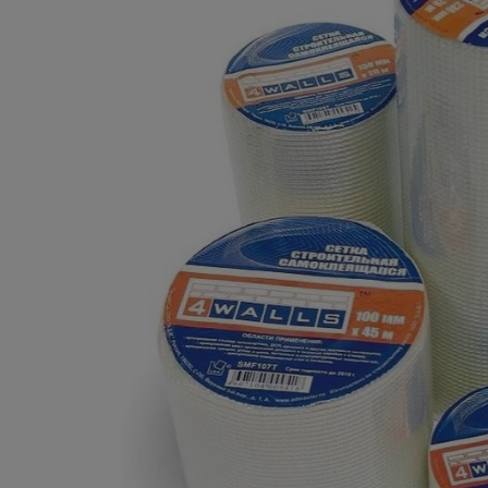
Плитка керамическая
Сад и огород
Сантехника
Стройматериалы
Хозтовары
Отопление
Электрика
Сезонные предложения