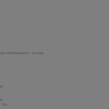
 при необходимости – на этаж
шт
шт
. 79А