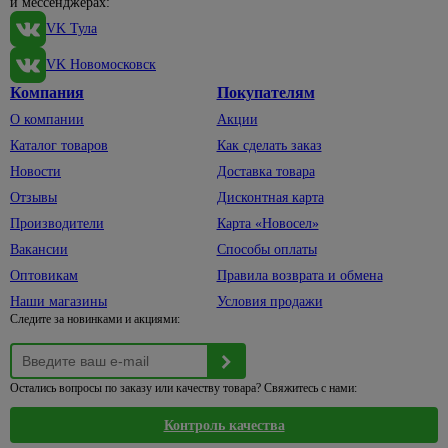
и мессенджерах:
и
светильники
плоскогубцы,
товары
Для
VK Тула
тонкогубцы
Лента
для
раковины
12
Стамески
уборки
VK Новомосковск
Умывальники,
вольт
217
Шила
Косы
Компания
Покупателям
тюльпаны
Лента
и
Щетки
О компании
Акции
Накладные
220
серпы
по
чаши
вольт
Каталог товаров
Как сделать заказ
металлу
Стремянки,
Пьедесталы
Новости
Доставка товара
Лента
лестницы
Струбцины
24
Отзывы
Дисконтная карта
Тюльпаны
Буры
вольт
Ножницы
садовые
Производители
Карта «Новосел»
Умывальники
и клуппы
Блоки
Вакансии
Способы оплаты
для труб
Садовая
Раковины
питания
290
техника
над
Оптовикам
Правила возврата и обмена
Сопутствующие
Коннекторы,
14
стиральной
товары
Газонокосилки
Наши магазины
Условия продажи
контроллеры
машиной
Следите за новинками и акциями:
Тиски,
Культиваторы
Светильники
Шторы,
лебедки
Триммеры
коврики,
464
Коплекты
Ящики и
карнизы
ленты
Бензопилы
Остались вопросы по заказу или качеству товара? Свяжитесь с нами:
сумки для
Карнизы,
Монтаж,
инструмента
Аксессуары
Контроль качества
кольца
комплектующие
для
Средства
для