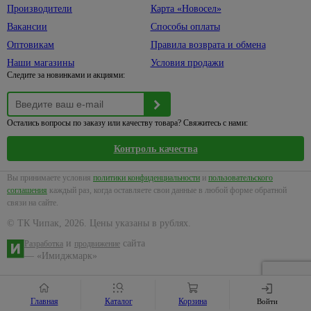
и
для
светильники
плоскогубцы,
Производители
Карта «Новосел»
товары
шторок
тонкогубцы
Лента
Вакансии
Способы оплаты
для
Коврики
12
Стамески
уборки
Оптовикам
Правила возврата и обмена
вольт
Шторки
Шила
Косы
Наши магазины
Условия продажи
для
Лента
и
Следите за новинками и акциями:
Щетки
ванны
220
серпы
по
вольт
Комплектующие
металлу
Стремянки,
131
к сантехнике
Лента
лестницы
Остались вопросы по заказу или качеству товара? Свяжитесь с нами:
Струбцины
24
Буры
вольт
Контроль качества
Ножницы
садовые
и клуппы
Блоки
для труб
Садовая
Вы принимаете условия
политики конфиденциальности
и
пользовательского
питания
290
техника
соглашения
каждый раз, когда оставляете свои данные в любой форме обратной
Сопутствующие
Коннекторы,
14
связи на сайте.
товары
Газонокосилки
контроллеры
© ТК Чипак, 2026. Цены указаны в рублях.
Тиски,
Культиваторы
Светильники
лебедки
и
сайта
Разработка
продвижение
Триммеры
Коплекты
— «Имиджмарк»
Ящики и
ленты
Бензопилы
сумки для
Монтаж,
инструмента
Аксессуары
комплектующие
Главная
Каталог
Корзина
Войти
для
Средства