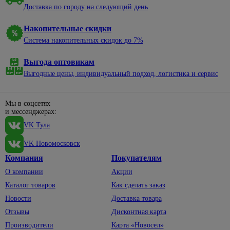
и
светильники
плоскогубцы,
Доставка по городу на следующий день
товары
Для
тонкогубцы
Лента
для
раковины
Накопительные скидки
12
Стамески
уборки
Умывальники,
вольт
Система накопительных скидок до 7%
217
Шила
Косы
тюльпаны
Лента
и
Щетки
Выгода оптовикам
Накладные
220
серпы
по
чаши
вольт
Выгодные цены, индивидуальный подход, логистика и сервис
металлу
Стремянки,
Пьедесталы
Лента
лестницы
Струбцины
24
Тюльпаны
Мы в соцсетях
Буры
вольт
Ножницы
и мессенджерах:
садовые
Умывальники
и клуппы
Блоки
VK Тула
для труб
Садовая
Раковины
питания
290
техника
над
VK Новомосковск
Сопутствующие
Коннекторы,
14
стиральной
товары
Газонокосилки
контроллеры
Компания
Покупателям
машиной
Тиски,
Культиваторы
О компании
Акции
Светильники
Шторы,
лебедки
Триммеры
Каталог товаров
Как сделать заказ
коврики,
464
Коплекты
Ящики и
карнизы
ленты
Новости
Доставка товара
Бензопилы
сумки для
Карнизы,
Монтаж,
Отзывы
Дисконтная карта
инструмента
Аксессуары
кольца
комплектующие
для
Производители
Карта «Новосел»
Средства
для