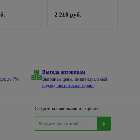
б.
2 210 руб.
1 2
Выгода оптовикам
док до 7%
Выгодные цены, индивидуальный
подход, логистика и сервис
Следите за новинками и акциями: