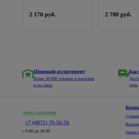
2 170 руб.
2 780 руб.
Широкий ассортимент
Быс
Более 50 000 товаров в наличии
Дост
и на заказ
день
Комп
Адреса магазинов
О ком
+7 (4872) 70-50-50
Катало
с 9:00 до 18:00
Новос