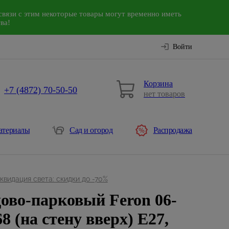
связи с этим некоторые товары могут временно иметь
ва!
Войти
Корзина
+7 (4872) 70-50-50
нет товаров
атериалы
Сад и огород
Распродажа
квидация света: скидки до -70%
ово-парковый Feron 06-
8 (на стену вверх) E27,