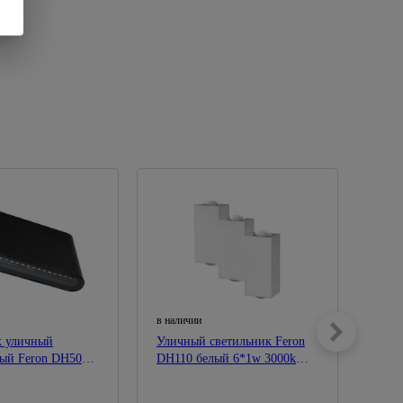
в наличии
в нал
к уличный
Уличный светильник Feron
Cвет
ый Feron DH505
DH110 белый 6*1w 3000k
DH05
W, 4000K 460Lm
600Lm
2*5w