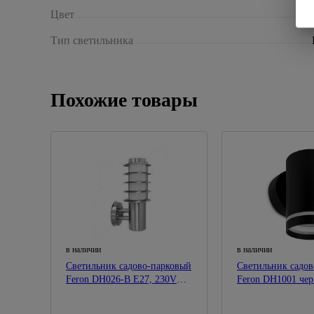
Цвет
Тип светильника
Похожие товары
в наличии
в наличии
Светильник садово-парковый
Светильник садо
Feron DH026-B E27, 230V
Feron DH1001 чер
18W(на стену вверх)
стену) GX53, 230